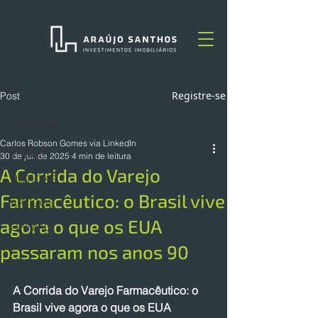
Registre-se
Post
TODOS
Carlos Robson Gomes via LinkedIn
TODOS
30 de jul. de 2025
4 min de leitura
A Corrida do Varejo
NOTÍCIAS
Farmacêutico: o Brasil vive
ARTIGOS
agora o que os EUA
OPINIÃO
passaram nos anos 90
A Corrida do Varejo Farmacêutico: o 
Brasil vive agora o que os EUA 