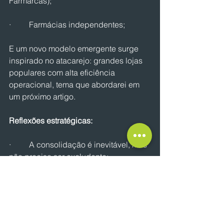
Farmarcas);
·         Farmácias independentes;
E um novo modelo emergente surge 
inspirado no atacarejo: grandes lojas 
populares com alta eficiência 
operacional, tema que abordarei em 
um próximo artigo.
Reflexões estratégicas:
·         A consolidação é inevitável, mas 
não precisa ser excludente;
·         Genéricos são fundamentais 
para democratizar o acesso e gerar 
caixa;