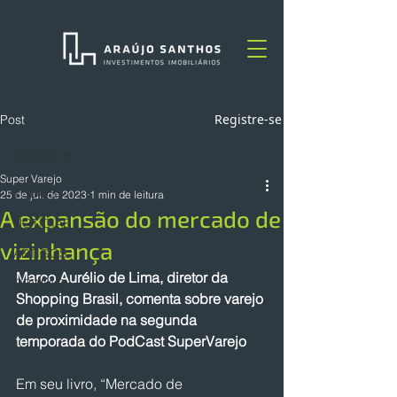
Registre-se
Post
TODOS
Super Varejo
TODOS
25 de jul. de 2023
1 min de leitura
A expansão do mercado de
NOTÍCIAS
vizinhança
ARTIGOS
Marco Aurélio de Lima, diretor da 
OPINIÃO
Shopping Brasil, comenta sobre varejo 
de proximidade na segunda 
temporada do PodCast SuperVarejo
Em seu livro, “Mercado de 