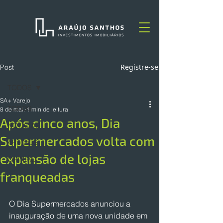
Registre-se
Post
TODOS
SA+ Varejo
TODOS
8 de mai.
1 min de leitura
Após cinco anos, Dia
NOTÍCIAS
Supermercados volta com
ARTIGOS
expansão de lojas
OPINIÃO
franqueadas
O Dia Supermercados anunciou a 
inauguração de uma nova unidade em 