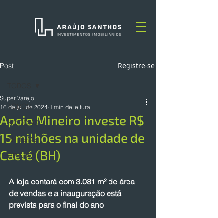
Registre-se
Post
TODOS
Super Varejo
TODOS
16 de jul. de 2024
1 min de leitura
Apoio Mineiro investe R$
NOTÍCIAS
15 milhões na unidade de
ARTIGOS
Caeté (BH)
OPINIÃO
A loja contará com 3.081 m² de área 
de vendas e a inauguração está 
prevista para o final do ano