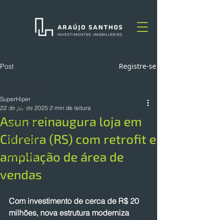
Registre-se
Post
TODOS
SuperHiper
TODOS
22 de jul. de 2025
2 min de leitura
Asun reinaugura loja em
NOTÍCIAS
Cidreira (RS) com retrofit e
ARTIGOS
ampliação de área de
OPINIÃO
vendas
Com investimento de cerca de R$ 20 
milhões, nova estrutura moderniza 