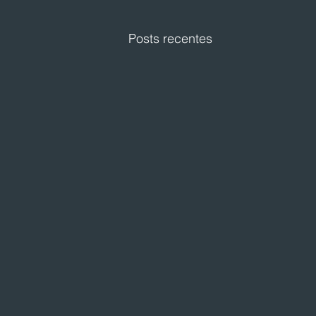
Posts recentes
Festval planeja abertura de
loja em Curitiba
O Festval abrirá uma nova