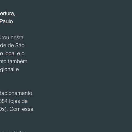
rtura, 
 Paulo
urou nesta 
ade de São 
 local e o 
ento também 
gional e 
tacionamento, 
84 lojas de 
CDs). Com essa 