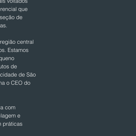
is voltados 
rencial que 
 seção de 
as.
egião central 
os. Estamos 
queno 
utos de 
 cidade de São 
rma o CEO do 
ra com 
clagem e 
 práticas 