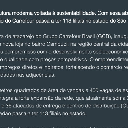
utura moderna voltada à sustentabilidade. Com essa abe
o do Carrefour passa a ter 113 filiais no estado de São
a de atacarejo do Grupo Carrefour Brasil (GCB), inaug
a nova loja no bairro Cambuci, na região central da cid
eu compromisso com o desenvolvimento socioeconômico
de qualidade com preços competitivos. O empreendim
pregos diretos e indiretos, fortalecendo o comércio re
idades nas adjacências.
etros quadrados de área de vendas e 400 vagas de es
tegra a forte expansão da rede, que atualmente soma 3
s e 36 atacados de entrega e centros de distribuição (
dão passa a ter 113 filiais no estado.