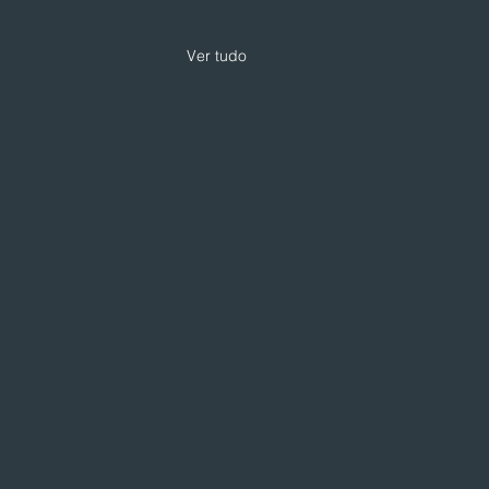
Ver tudo
 expande modelo de
loja com foco em
iços e skincare
loja da Drogarias Pacheco