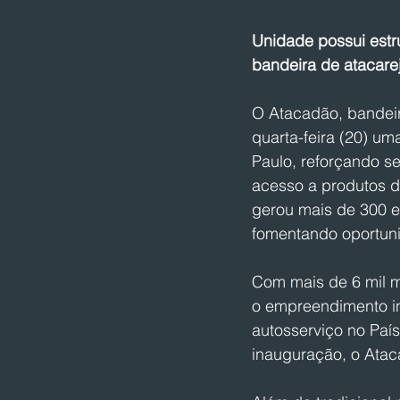
Unidade possui estr
bandeira de atacarej
O Atacadão, bandeir
quarta-feira (20) um
Paulo, reforçando s
acesso a produtos 
gerou mais de 300 em
fomentando oportun
Com mais de 6 mil m
o empreendimento in
autosserviço no Paí
inauguração, o Ataca