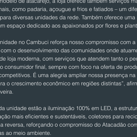
modelo de atacarejo, a loja oferece também serviços ma
ais, como padaria, açougue e frios e fatiados – um dife
 para diversas unidades da rede. Também oferece uma
um espaço dedicado aos apaixonados por flores e plant
nidade no Cambuci reforça nosso compromisso com a r
 e com o desenvolvimento das comunidades onde atuam
de loja moderna, com serviços que atendem tanto o pe
o consumidor final, sempre com foco na oferta de prod
competitivos. É uma alegria ampliar nossa presença na
ara o crescimento econômico em regiões distintas”, afi
veira.
da unidade estão a iluminação 100% em LED, a estrutu
ação mais eficientes e sustentáveis, coletores para reci
tica reversa, reforçando o compromisso do Atacadão com
as ao meio ambiente.