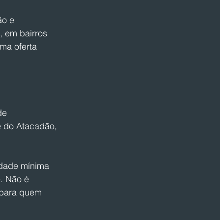
o e 
 em bairros 
ma oferta 
de 
e do Atacadão, 
idade mínima 
. Não é 
 para quem 