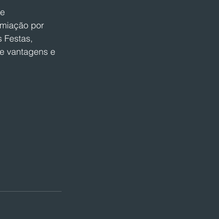
e 
remiação por 
 Festas, 
te vantagens e 