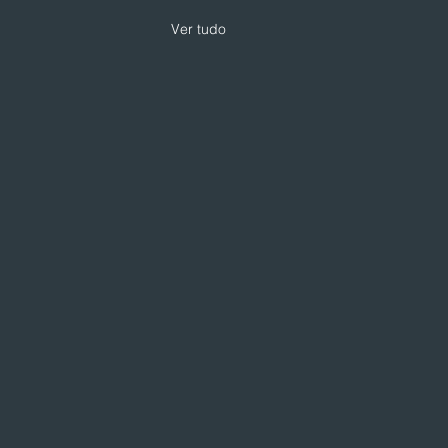
Ver tudo
 expande modelo de
loja com foco em
iços e skincare
loja da Drogarias Pacheco
 hub de saúde, delivery e