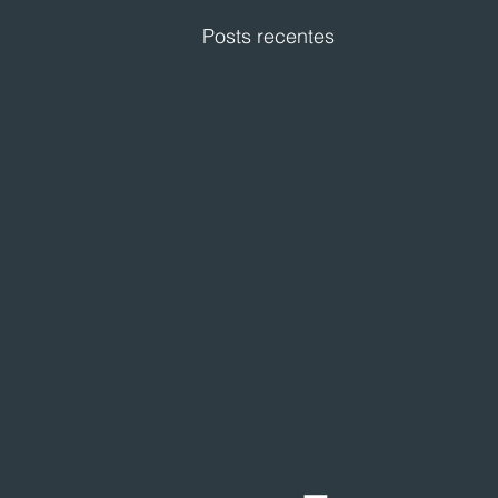
Posts recentes
Festval planeja abertura de
loja em Curitiba
O Festval abrirá uma nova
unidade na Marechal Deodoro,