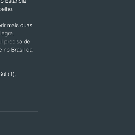
ro Estância 
pelho.
rir mais duas 
legre. 
l precisa de 
 no Brasil da 
ul (1), 