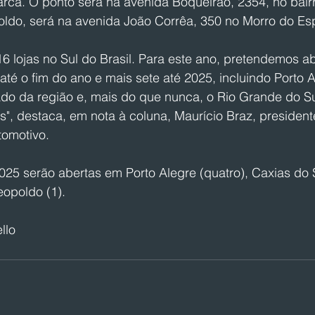
arca. O ponto será na avenida Boqueirão, 2354, no bair
ldo, será na avenida João Corrêa, 350 no Morro do Es
6 lojas no Sul do Brasil. Para este ano, pretendemos ab
té o fim do ano e mais sete até 2025, incluindo Porto A
o da região e, mais do que nunca, o Rio Grande do Su
s", destaca, em nota à coluna, Maurício Braz, presidente
tomotivo. 
2025 serão abertas em Porto Alegre (quatro), Caxias do S
eopoldo (1). 
llo