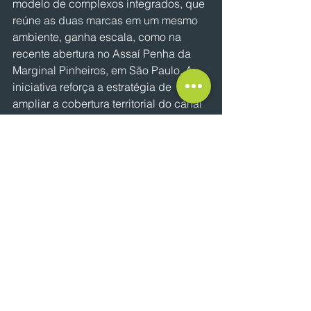
modelo de complexos integrados, que 
reúne as duas marcas em um mesmo 
ambiente, ganha escala, como na 
recente abertura no Assaí Penha da 
Marginal Pinheiros, em São Paulo. A 
iniciativa reforça a estratégia de 
ampliar a cobertura territorial do canal 
direto ao consumidor e levar a 
experiência da marca a novas regiões 
do País”, explica Renata Rouchou, 
diretora de Expansão da companhia.
NOTÍCIAS
Ver tudo
Posts recentes