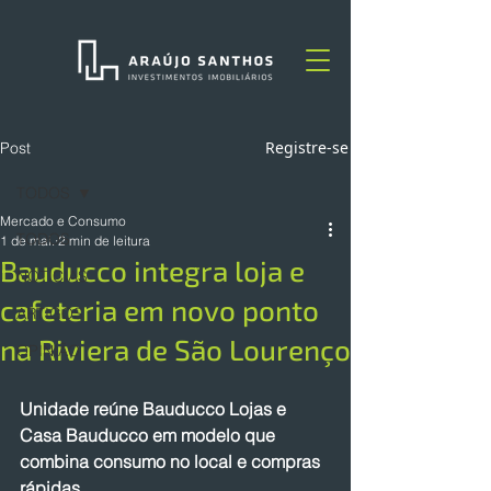
Registre-se
Post
TODOS
Mercado e Consumo
TODOS
1 de mai.
2 min de leitura
Bauducco integra loja e
NOTÍCIAS
cafeteria em novo ponto
ARTIGOS
na Riviera de São Lourenço
OPINIÃO
Unidade reúne Bauducco Lojas e 
Casa Bauducco em modelo que 
combina consumo no local e compras 
rápidas