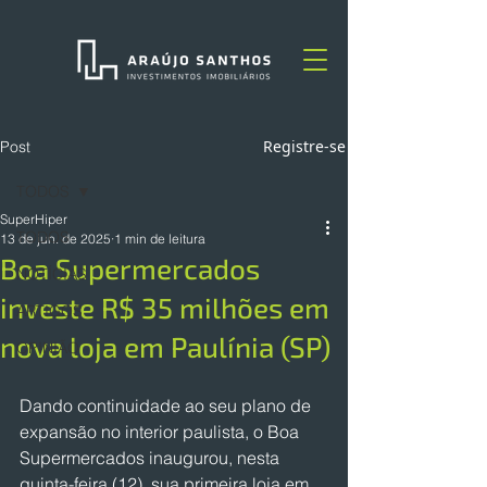
Registre-se
Post
TODOS
SuperHiper
TODOS
13 de jun. de 2025
1 min de leitura
Boa Supermercados
NOTÍCIAS
investe R$ 35 milhões em
ARTIGOS
nova loja em Paulínia (SP)
OPINIÃO
Dando continuidade ao seu plano de 
expansão no interior paulista, o Boa 
Supermercados inaugurou, nesta 
quinta-feira (12), sua primeira loja em 