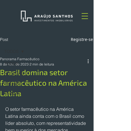
Registre-se
Post
TODOS
Panorama Farmacêutico
TODOS
8 de nov. de 2023
2 min de leitura
Brasil domina setor
NOTÍCIAS
farmacêutico na América
ARTIGOS
Latina
OPINIÃO
O setor farmacêutico na América 
Latina ainda conta com o Brasil como 
líder absoluto, com representatividade 
bem superior à dos mercados 