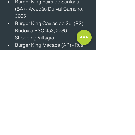
Burger King Feira de Santana 
(BA) - Av. João Durval Carneiro, 
3665
Burger King Caxias do Sul (RS) - 
Rodovia RSC 453, 2780 – 
Shopping Villagio
Burger King Macapá (AP) - Rua 
Maria Marola Gato, 571 – Jardim 
Marco Zero
Por: Rafael Arbulu
NOTÍCIAS
Ver tudo
Posts recentes