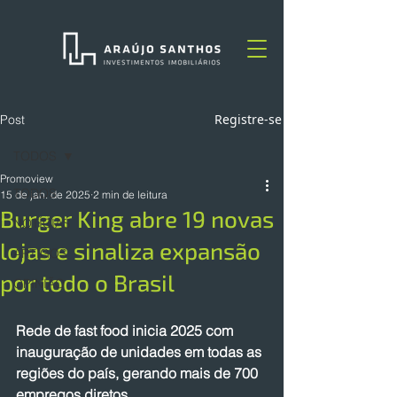
Registre-se
Post
TODOS
Promoview
TODOS
15 de jan. de 2025
2 min de leitura
Burger King abre 19 novas
NOTÍCIAS
lojas e sinaliza expansão
ARTIGOS
por todo o Brasil
OPINIÃO
Rede de fast food inicia 2025 com 
inauguração de unidades em todas as 
regiões do país, gerando mais de 700 
empregos diretos