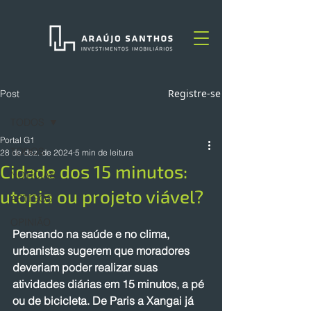
Registre-se
Post
TODOS
Portal G1
TODOS
28 de dez. de 2024
5 min de leitura
Cidade dos 15 minutos:
NOTÍCIAS
utopia ou projeto viável?
ARTIGOS
OPINIÃO
Pensando na saúde e no clima, 
urbanistas sugerem que moradores 
deveriam poder realizar suas 
atividades diárias em 15 minutos, a pé 
ou de bicicleta. De Paris a Xangai já 