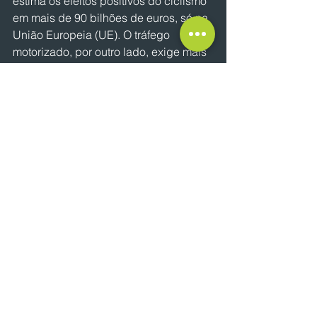
estima os efeitos positivos do ciclismo 
em mais de 90 bilhões de euros, só na 
União Europeia (UE). O tráfego 
motorizado, por outro lado, exige mais 
de 800 bilhões de euros em gastos 
com saúde, meio ambiente e 
infraestrutura por ano.
Muitos comerciantes estavam céticos 
inicialmente, por temerem uma queda 
das vendas se os clientes não 
pudessem mais fazer compras 
motorizados. Na verdade, eles 
também podem se beneficiar da 
cidade dos 15 minutos.
Um exemplo é Portland, nos Estados 
Unidos, onde o tráfego de carros 
diminuiu 20%. Ao mesmo tempo, o 