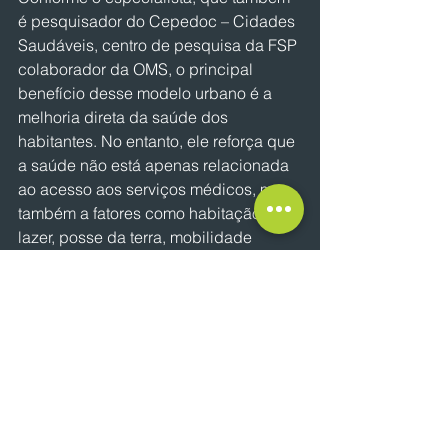
é pesquisador do Cepedoc – Cidades 
Saudáveis, centro de pesquisa da FSP 
colaborador da OMS, o principal 
benefício desse modelo urbano é a 
melhoria direta da saúde dos 
habitantes. No entanto, ele reforça que 
a saúde não está apenas relacionada 
ao acesso aos serviços médicos, mas 
também a fatores como habitação, 
lazer, posse da terra, mobilidade 
urbana e qualidade do ar. A 
construção de uma cidade saudável, 
portanto, deve envolver, além do 
governo, o setor privado e as 
organizações da sociedade civil. Essa 
colaboração é essencial para 
identificar problemas, propor soluções 
e avançar na construção de um 