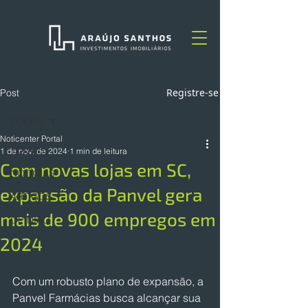
Registre-se
Post
TODOS
Noticenter Portal
TODOS
1 de nov. de 2024
1 min de leitura
Com novas lojas em SC,
NOTÍCIAS
expansão da Panvel gera
ARTIGOS
mais de 900 empregos em
OPINIÃO
2024
Com um robusto plano de expansão, a 
Panvel Farmácias busca alcançar sua 