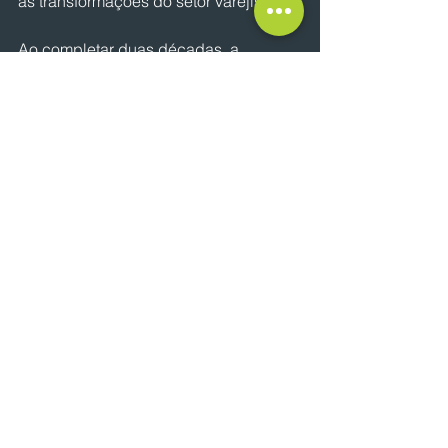
as transformações do setor varejista.
Ao completar duas décadas, a 
UnidaSul projeta um ciclo de 
crescimento estruturado, combinando 
expansão territorial, modernização da 
operação e fortalecimento da 
governança como pilares para 
sustentar sua presença no mercado 
gaúcho.
Por: Pedro Marques
NOTÍCIAS
Ver tudo
Posts recentes