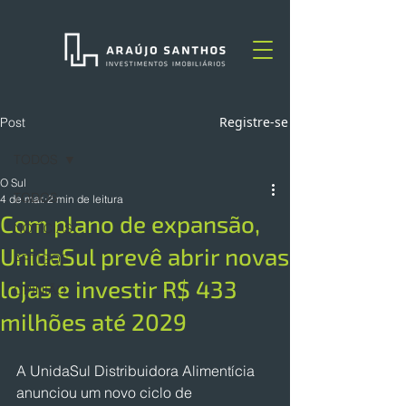
Registre-se
Post
TODOS
O Sul
TODOS
4 de mar.
2 min de leitura
Com plano de expansão,
NOTÍCIAS
UnidaSul prevê abrir novas
ARTIGOS
lojas e investir R$ 433
OPINIÃO
milhões até 2029
A UnidaSul Distribuidora Alimentícia 
anunciou um novo ciclo de 