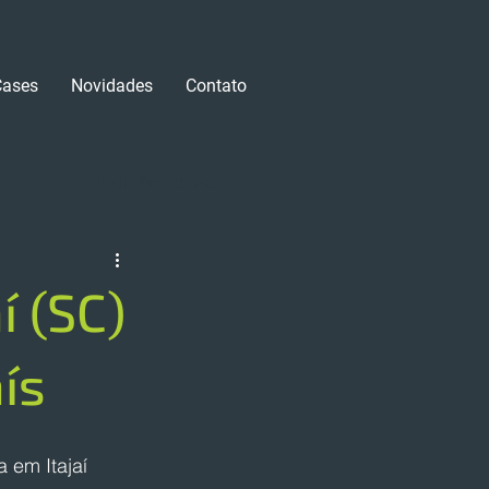
Cases
Novidades
Contato
Login/Registre-se
í (SC)
ís
 em Itajaí 