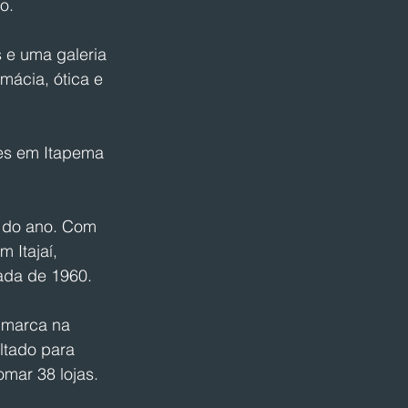
o.
 e uma galeria 
rmácia, ótica e 
des em Itapema 
 do ano. Com 
 Itajaí, 
ada de 1960.
 marca na 
ltado para 
mar 38 lojas.