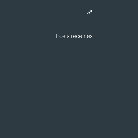
Posts recentes
Festval planeja abertura de