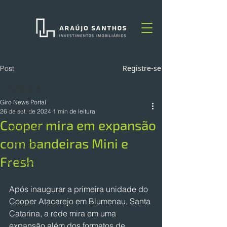
Registre-se
Post
TODOS
Giro News Portal
TODOS
26 de set. de 2024
1 min de leitura
Cooper mira em expansão
NOTÍCIAS
com bandeiras Mini e
ARTIGOS
Fresh
OPINIÃO
Após inaugurar a primeira unidade do 
Cooper Atacarejo em Blumenau, Santa 
Catarina, a rede mira em uma 
expansão além dos formatos de 