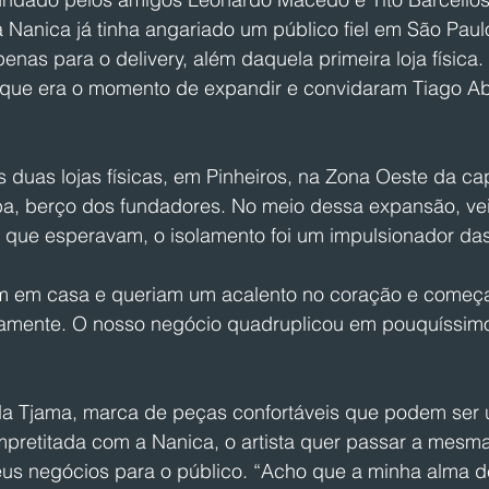
 Nanica já tinha angariado um público fiel em São Paul
enas para o delivery, além daquela primeira loja física.
que era o momento de expandir e convidaram Tiago Ab
s duas lojas físicas, em Pinheiros, na Zona Oeste da capi
ba, berço dos fundadores. No meio dessa expansão, ve
o que esperavam, o isolamento foi um impulsionador da
m em casa e queriam um acalento no coração e começa
amente. O nosso negócio quadruplicou em pouquíssimo
da Tjama, marca de peças confortáveis que podem ser
pretitada com a Nanica, o artista quer passar a mesma 
us negócios para o público. “Acho que a minha alma de 