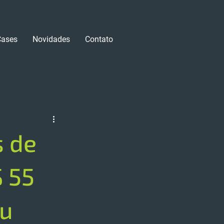
Cases
Novidades
Contato
Login/Registre-se
s de
 55
ou