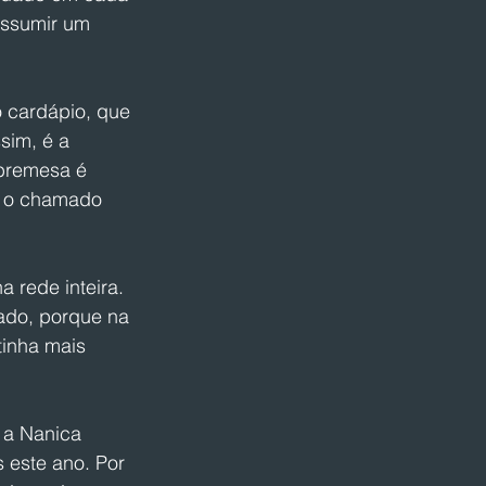
assumir um 
 cardápio, que 
sim, é a 
obremesa é 
a o chamado 
 rede inteira. 
ado, porque na 
inha mais 
 a Nanica 
 este ano. Por 