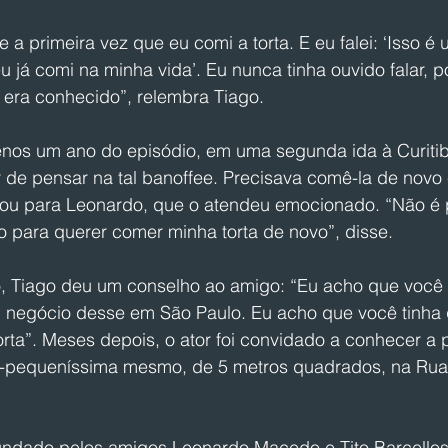
e a primeira vez que eu comi a torta. E eu falei: ‘Isso é
 já comi na minha vida’. Eu nunca tinha ouvido falar, 
 era conhecido”, relembra Tiago. 
os um ano do episódio, em uma segunda ida à Curitib
de pensar na tal banoffee. Precisava comê-la de novo e
Ligou para Leonardo, que o atendeu emocionado. “Não é 
o para querer comer minha torta de novo”, disse.
, Tiago deu um conselho ao amigo: “Eu acho que você 
m negócio desse em São Paulo. Eu acho que você tinha 
rta”. Meses depois, o ator foi convidado a conhecer a p
--pequeníssima mesmo, de 5 metros quadrados, na Rua
undado pelos amigos Leonardo Macedo e Tito Barcellos