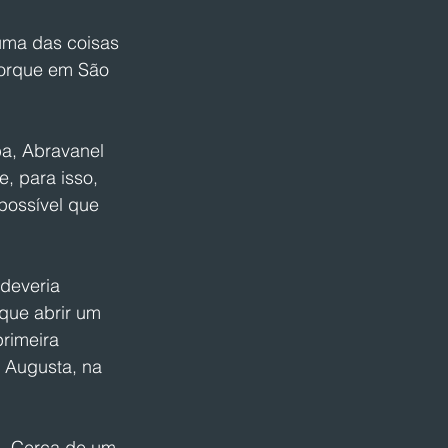
 uma das coisas 
porque em São 
a, Abravanel 
, para isso, 
possível que 
deveria 
que abrir um 
rimeira 
 Augusta, na 
. Cerca de um 