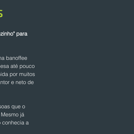
s
zinho" para 
ma banoffee 
esa até pouco 
da por muitos 
ntor e neto de 
soas que o 
 Mesmo já 
 conhecia a 