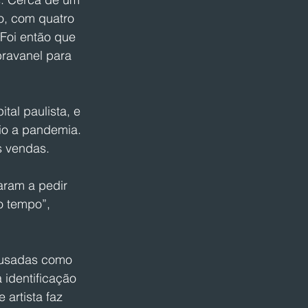
o, com quatro 
 Foi então que 
ravanel para 
tal paulista, e 
io a pandemia. 
s vendas. 
ram a pedir 
 tempo”, 
 usadas como 
identificação 
artista faz 