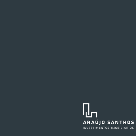
Festval planeja abertura de
loja em Curitiba
O Festval abrirá uma nova
unidade na Marechal Deodoro,
no centro da capital curitibana,
em 2027. O edifício já abrigou a
agência central do Santander e,
anteriormente, também sediou as