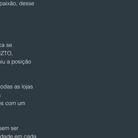
paixão, desse 
ca se 
MZTO, 
iu a posição 
odas as lojas 
 
tes com um 
sem ser 
lidade em cada 