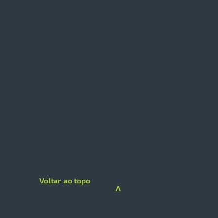
 expande modelo de
loja com foco em
iços e skincare
loja da Drogarias Pacheco
 hub de saúde, delivery e
gorias premium A DPSP
Voltar ao topo
çou sua estratégia de
>
imento na região Sul com a
guração de uma megaloja