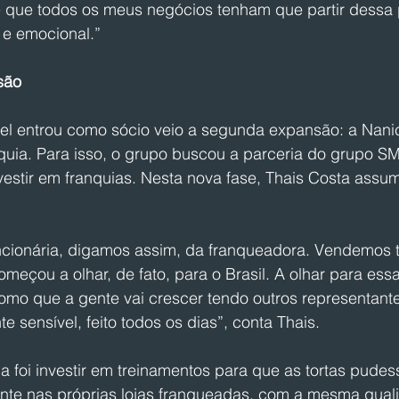
 que todos os meus negócios tenham que partir dessa 
 e emocional.”
são
l entrou como sócio veio a segunda expansão: a Nani
quia. Para isso, o grupo buscou a parceria do grupo S
estir em franquias. Nesta nova fase, Thais Costa assum
uncionária, digamos assim, da franqueadora. Vendemos t
omeçou a olhar, de fato, para o Brasil. A olhar para essa
como que a gente vai crescer tendo outros representan
 sensível, feito todos os dias”, conta Thais. 
 foi investir em treinamentos para que as tortas pudes
nte nas próprias lojas franqueadas, com a mesma qua