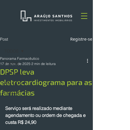
Registre-se
Post
TODOS
Panorama Farmacêutico
TODOS
17 de nov. de 2025
2 min de leitura
DPSP leva
NOTÍCIAS
eletrocardiograma para as
ARTIGOS
farmácias
OPINIÃO
Serviço será realizado mediante 
agendamento ou ordem de chegada e 
custa R$ 24,90