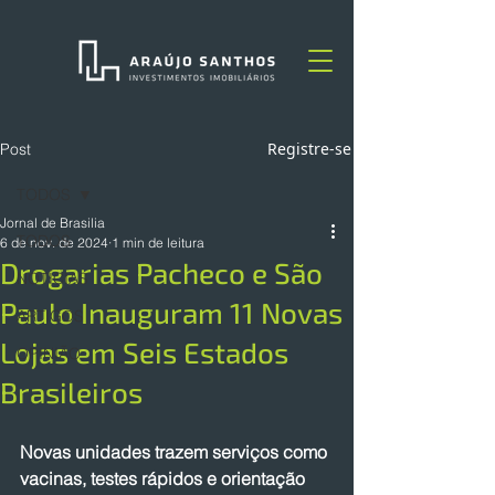
Registre-se
Post
TODOS
Jornal de Brasilia
TODOS
6 de nov. de 2024
1 min de leitura
Drogarias Pacheco e São
NOTÍCIAS
Paulo Inauguram 11 Novas
ARTIGOS
Lojas em Seis Estados
OPINIÃO
Brasileiros
Novas unidades trazem serviços como 
vacinas, testes rápidos e orientação 