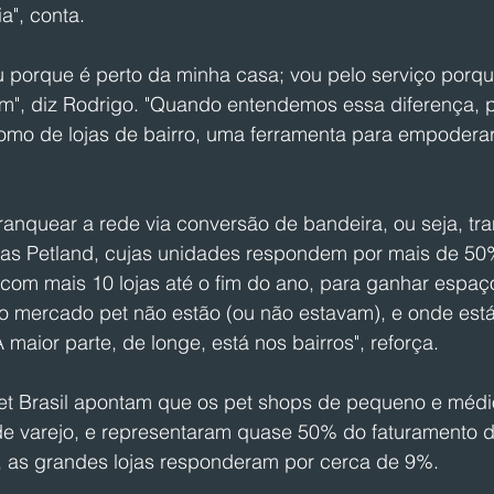
a", conta.
ou porque é perto da minha casa; vou pelo serviço porqu
m", diz Rodrigo. "Quando entendemos essa diferença, 
omo de lojas de bairro, uma ferramenta para empodera
franquear a rede via conversão de bandeira, ou seja, t
ojas Petland, cujas unidades respondem por mais de 50
com mais 10 lojas até o fim do ano, para ganhar espaç
o mercado pet não estão (ou não estavam), e onde está 
maior parte, de longe, está nos bairros", reforça. 
Pet Brasil apontam que os pet shops de pequeno e médi
e varejo, e representaram quase 50% do faturamento d
o, as grandes lojas responderam por cerca de 9%.