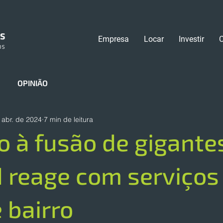
Empresa
Locar
Investir
OPINIÃO
 abr. de 2024
7 min de leitura
 à fusão de gigante
 reage com serviço
e bairro