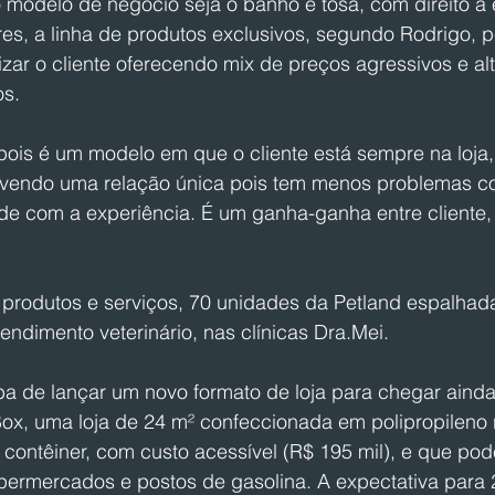
modelo de negócio seja o banho e tosa, com direito à 
es, a linha de produtos exclusivos, segundo Rodrigo, p
lizar o cliente oferecendo mix de preços agressivos e alt
s. 
a pois é um modelo em que o cliente está sempre na loj
vendo uma relação única pois tem menos problemas co
ade com a experiência. É um ganha-ganha entre cliente,
e produtos e serviços, 70 unidades da Petland espalhad
ndimento veterinário, nas clínicas Dra.Mei.  
 de lançar um novo formato de loja para chegar ainda
ox, uma loja de 24 m² confeccionada em polipropileno 
contêiner, com custo acessível (R$ 195 mil), e que pode
ermercados e postos de gasolina. A expectativa para 