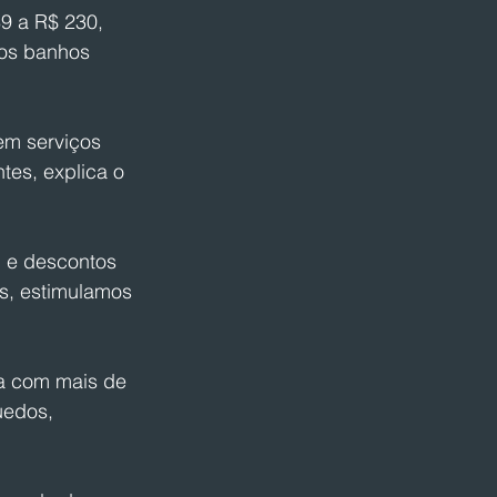
9 a R$ 230, 
tos banhos 
em serviços 
es, explica o 
 e descontos 
s, estimulamos 
a com mais de 
uedos, 