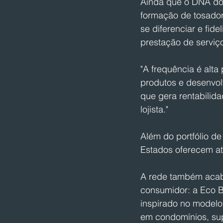
Ainda que o DNA do 
formação de tosador
se diferenciar e fide
prestação de serviço
"A frequência é alt
produtos e desenvol
que gera rentabilid
lojista." 
Além do portfólio d
Estados oferecem ate
A rede também acaba
consumidor: a Eco B
inspirado no modelo 
em condomínios, sup