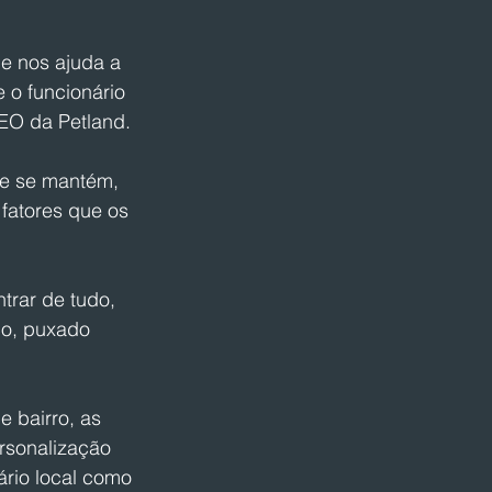
e nos ajuda a 
 o funcionário 
EO da Petland. 
 e se mantém, 
fatores que os 
trar de tudo, 
ço, puxado 
 bairro, as 
rsonalização 
ário local como 