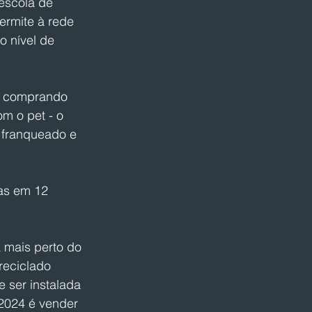
escola de 
ermite à rede 
o nível de 
a, comprando 
m o pet - o 
 franqueado e 
as em 12 
 mais perto do 
reciclado 
 ser instalada 
2024 é vender 