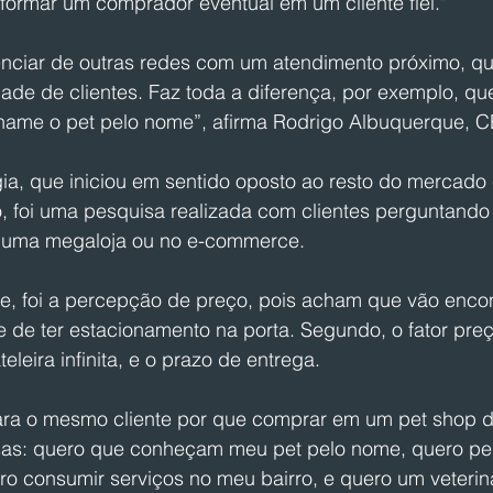
formar um comprador eventual em um cliente fiel." 
enciar de outras redes com um atendimento próximo, qu
de de clientes. Faz toda a diferença, por exemplo, que
ame o pet pelo nome”, afirma Rodrigo Albuquerque, C
gia, que iniciou em sentido oposto ao resto do mercado
, foi uma pesquisa realizada com clientes perguntando 
 uma megaloja ou no e-commerce.
le, foi a percepção de preço, pois acham que vão encon
de ter estacionamento na porta. Segundo, o fator pre
eleira infinita, e o prazo de entrega. 
ra o mesmo cliente por que comprar em um pet shop de
sas: quero que conheçam meu pet pelo nome, quero pe
ro consumir serviços no meu bairro, e quero um veterin