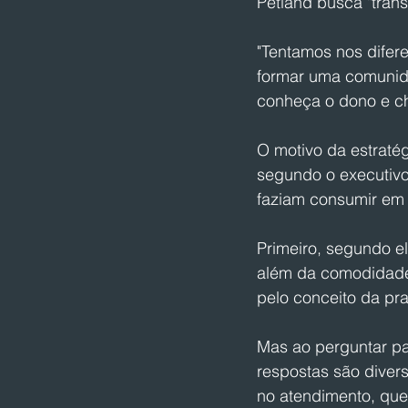
Petland busca "trans
"Tentamos nos difer
formar uma comunida
conheça o dono e ch
O motivo da estraté
segundo o executivo
faziam consumir em
Primeiro, segundo e
além da comodidade 
pelo conceito da prat
Mas ao perguntar pa
respostas são diver
no atendimento, que