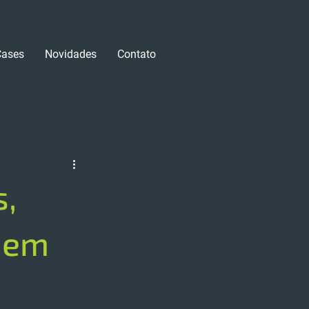
Cases
Novidades
Contato
Login/Registre-se
s,
s em