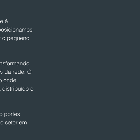
e é 
posicionamos 
r o pequeno 
ransformando 
% da rede. O 
o onde 
distribuído o 
o portes 
o setor em 