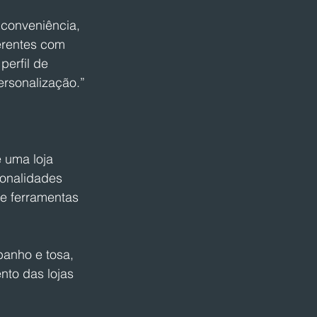
 conveniência, 
erentes com 
erfil de 
ersonalização.” 
 uma loja 
onalidades 
e ferramentas 
anho e tosa, 
nto das lojas 