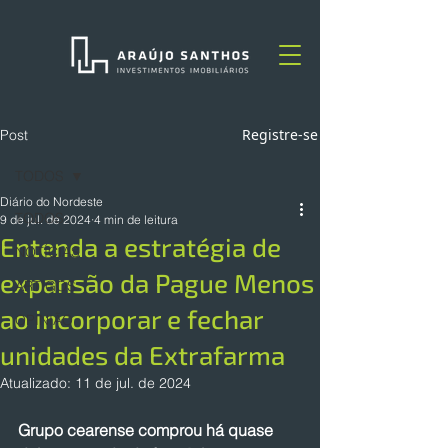
Registre-se
Post
TODOS
Diário do Nordeste
TODOS
9 de jul. de 2024
4 min de leitura
Entenda a estratégia de
NOTÍCIAS
expansão da Pague Menos
ARTIGOS
ao incorporar e fechar
OPINIÃO
unidades da Extrafarma
Atualizado:
11 de jul. de 2024
Grupo cearense comprou há quase 