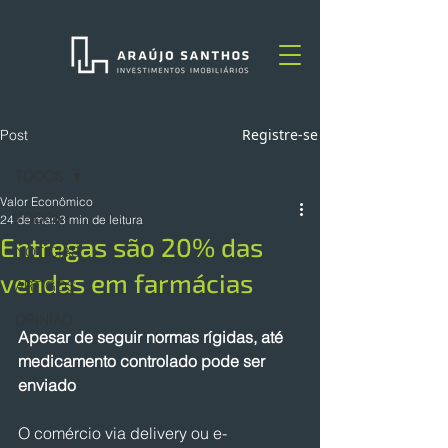
Registre-se
Post
TODOS
Valor Econômico
TODOS
24 de mar.
3 min de leitura
Entregas são 20% das
NOTÍCIAS
vendas em farmácias
ARTIGOS
OPINIÃO
Apesar de seguir normas rígidas, até 
medicamento controlado pode ser 
enviado
O comércio via delivery ou e-