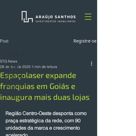
Registre-se
Post
TODOS
STG News
TODOS
28 de fev. de 2025
1 min de leitura
Espaçolaser expande
NOTÍCIAS
franquias em Goiás e
ARTIGOS
inaugura mais duas lojas
OPINIÃO
Região Centro-Oeste desponta como 
praça estratégica da rede, com 90 
unidades da marca e crescimento 
acelerado