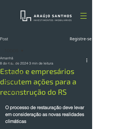
Registre-se
Post
TODOS
Amanhã
TODOS
8 de mai. de 2024
3 min de leitura
Estado e empresários
NOTÍCIAS
discutem ações para a
ARTIGOS
reconstrução do RS
OPINIÃO
O processo de restauração deve levar 
em consideração as novas realidades 
climáticas