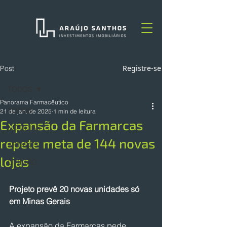
Registre-se
Post
TODOS
Panorama Farmacêutico
TODOS
21 de jan. de 2025
1 min de leitura
Expansão da Farmarcas
NOTÍCIAS
repete meta de 144 novas
ARTIGOS
lojas
OPINIÃO
Projeto prevê 20 novas unidades só 
em Minas Gerais
A expansão da Farmarcas pede 