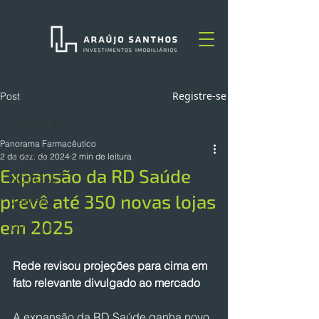
Registre-se
Post
TODOS
Panorama Farmacêutico
TODOS
2 de dez. de 2024
2 min de leitura
Expansão da RD Saúde
NOTÍCIAS
prevê até 350 novas lojas
ARTIGOS
em 2025
OPINIÃO
Rede revisou projeções para cima em 
fato relevante divulgado ao mercado
A expansão da RD Saúde ganha novo 