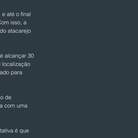
 até o final 
Com isso, a 
do atacarejo 
é alcançar 30 
 localização 
sado para 
o de 
da com uma 
ativa é que 