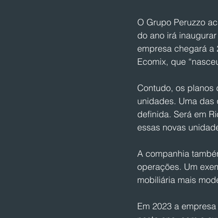
O Grupo Peruzzo aca
do ano irá inaugurar
empresa chegará a 2
Ecomix, que “nasceu
Contudo, os planos 
unidades. Uma das q
definida. Será em R
essas novas unidade
A companhia também
operações. Um exem
mobiliária mais mod
Em 2023 a empresa a