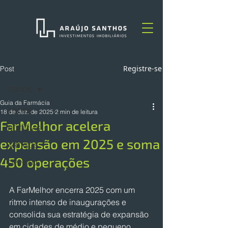
Registre-se
Post
TODOS
Guia da Farmácia
TODOS
18 de dez. de 2025
2 min de leitura
FarMelhor acelera
NOTÍCIAS
expansão em 2025 e soma
ARTIGOS
450 operações
OPINIÃO
A FarMelhor encerra 2025 com um 
ritmo intenso de inaugurações e 
consolida sua estratégia de expansão 
em cidades de médio e pequeno 