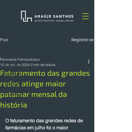
Registre-se
Post
TODOS
Panorama Farmacêutico
TODOS
12 de set. de 2024
2 min de leitura
Faturamento das grandes
NOTÍCIAS
redes atinge maior
ARTIGOS
patamar mensal da
OPINIÃO
história
O faturamento das grandes redes de 
farmácias em julho foi o maior 