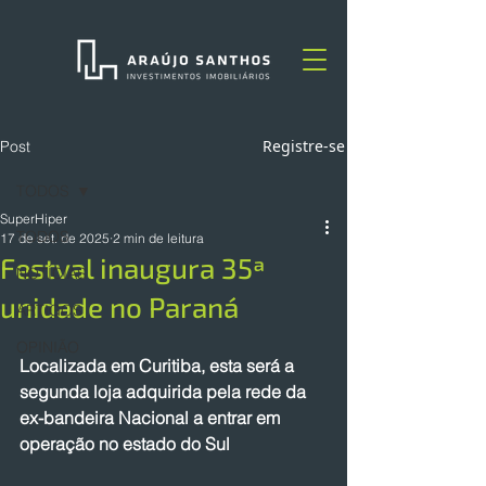
Registre-se
Post
TODOS
SuperHiper
TODOS
17 de set. de 2025
2 min de leitura
Festval inaugura 35ª
NOTÍCIAS
unidade no Paraná
ARTIGOS
OPINIÃO
Localizada em Curitiba, esta será a 
segunda loja adquirida pela rede da 
ex-bandeira Nacional a entrar em 
operação no estado do Sul