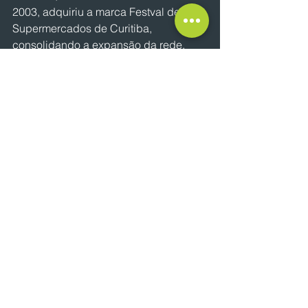
2003, adquiriu a marca Festval de 
Supermercados de Curitiba, 
consolidando a expansão da rede, 
que hoje é referência em qualidade e 
atendimento no setor varejista.
NOTÍCIAS
Ver tudo
Posts recentes