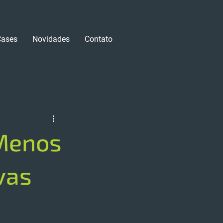
Cases
Novidades
Contato
Login/Registre-se
 Menos
vas