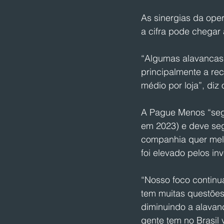
As sinergias da ope
a cifra pode chegar 
“Algumas alavancas 
principalmente a re
médio por loja”, diz
A Pague Menos “segu
em 2023) e deve seg
companhia quer melho
foi elevado pelos in
“Nosso foco continua
tem muitas questões
diminuindo a alavan
gente tem no Brasil 