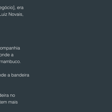
gócio], era 
Luiz Novais, 
companhia 
 onde a 
ernambuco.
nde a bandeira 
eira no 
tem mais 