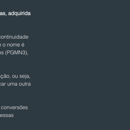
s, adquirida 
continuidade 
e o nome é 
os (PGMN3), 
ção, ou seja, 
car uma outra 
 conversões 
dessas 