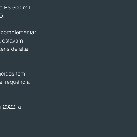
 R$ 600 mil, 
O.
a complementar 
a estavam 
ens de alta 
cidos tem 
a frequência 
 2022, a 