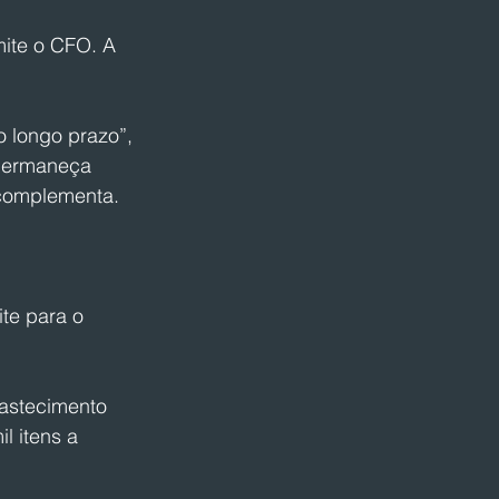
ite o CFO. A 
 longo prazo”, 
 permaneça 
 complementa.
te para o 
astecimento 
l itens a 