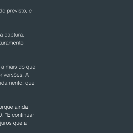
o previsto, e 
a captura, 
aturamento 
 a mais do que 
nversões. A 
vidamento, que 
porque ainda 
. “E continuar 
juros que a 