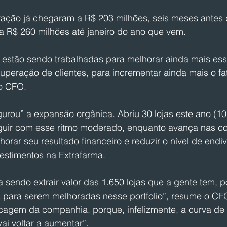
ração já chegaram a R$ 203 milhões, seis meses antes d
a R$ 260 milhões até janeiro do ano que vem. 
estão sendo trabalhadas para melhorar ainda mais ess
cuperação de clientes, para incrementar ainda mais o f
 o CFO.
rou” a expansão orgânica. Abriu 30 lojas este ano (10
uir com esse ritmo moderado, enquanto avança nas co
rar seu resultado financeiro e reduzir o nível de endi
vestimentos na Extrafarma.
 sendo extrair valor das 1.650 lojas que a gente tem, 
 para serem melhoradas nesse portfolio”, resume o CFO
cagem da companhia, porque, infelizmente, a curva de 
vai voltar a aumentar”.