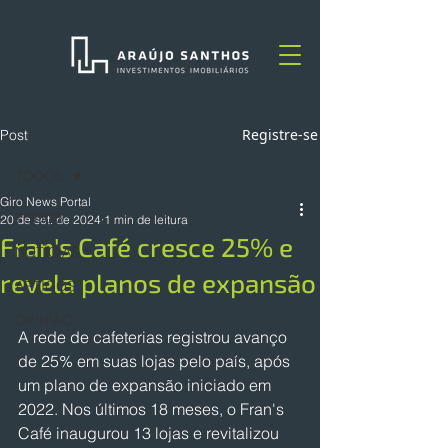
Registre-se
Post
TODOS
Giro News Portal
TODOS
20 de set. de 2024
1 min de leitura
Fran's Café cresce 25% e
NOTÍCIAS
revela planos de expansão
ARTIGOS
OPINIÃO
A rede de cafeterias registrou avanço 
de 25% em suas lojas pelo país, após 
um plano de expansão iniciado em 
2022. Nos últimos 18 meses, o Fran's 
Café inaugurou 13 lojas e revitalizou 