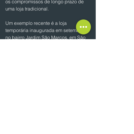
os compromissos de longo prazo de 
uma loja tradicional.
Um exemplo recente é a loja 
temporária inaugurada em setembro 
no bairro Jardim São Marcos, em São 
José do Rio Preto (SP), que já registra 
grande adesão, especialmente entre 
os sócios do Clube Vestcasa.
NOTÍCIAS
Ver tudo
Posts recentes