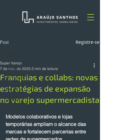
Registre-se
Post
TODOS
Super Varejo
TODOS
7 de nov. de 2025
2 min de leitura
Franquias e collabs: novas
NOTÍCIAS
estratégias de expansão
ARTIGOS
no varejo supermercadista
OPINIÃO
Modelos colaborativos e lojas 
temporárias ampliam o alcance das 
marcas e fortalecem parcerias entre 
redes de supermercados