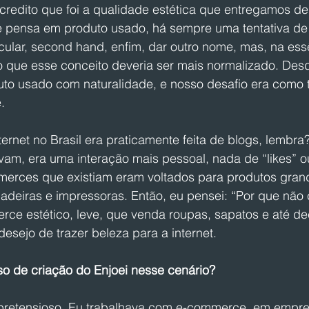
redito que foi a qualidade estética que entregamos des
e pensa em produto usado, há sempre uma tentativa de r
ular, second hand, enfim, dar outro nome, mas, na ess
 que esse conceito deveria ser mais normalizado. Des
uto usado com naturalidade, e nosso desafio era como t
.
ernet no Brasil era praticamente feita de blogs, lembra
am, era uma interação mais pessoal, nada de “likes” o
merces que existiam eram voltados para produtos gran
adeiras e impressoras. Então, eu pensei: “Por que não c
ce estético, leve, que venda roupas, sapatos e até d
desejo de trazer beleza para a internet.
so de criação do Enjoei nesse cenário?
spretensioso. Eu trabalhava com e-commerce, em empr