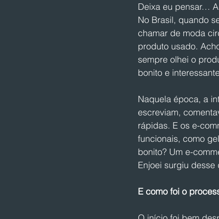
Deixa eu pensar… Ac
No Brasil, quando s
chamar de moda circ
produto usado. Acho
sempre olhei o prod
bonito e interessante
Naquela época, a int
escreviam, comentav
rápidas. E os e-com
funcionais, como gel
bonito? Um e-commer
Enjoei surgiu desse 
E como foi o proces
O início foi bem de