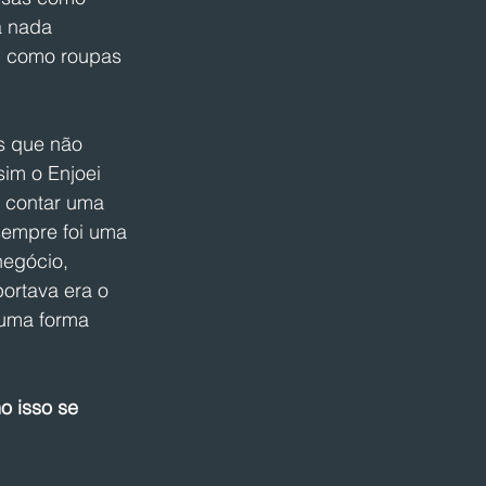
a nada 
, como roupas 
s que não 
sim o Enjoei 
 contar uma 
, sempre foi uma 
negócio, 
ortava era o 
 uma forma 
o isso se 