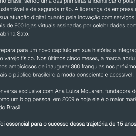
no Brasil, sendo uma das primeiras a identificar o poten
stentável e de segunda mão. A liderança da empresa 
 sua atuação digital quanto pela inovação com serviços
is de 900 lojas virtuais assinadas por celebridades com
Sabrina Sato.
repara para um novo capítulo em sua história: a integra
o varejo físico. Nos últimos cinco meses, a marca abriu 
nos ambiciosos de inaugurar 300 franquias nos próximos
is o público brasileiro à moda consciente e acessível.
conversa exclusiva com Ana Luiza McLaren, fundadora do
mo um blog pessoal em 2009 e hoje ele é o maior mar
 Brasil. 
oi essencial para o sucesso dessa trajetória de 15 ano