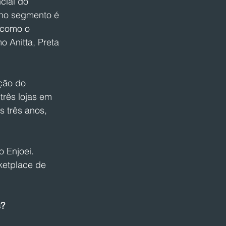
cial do 
no segmento é 
 como o 
o Anitta, Preta 
ção do 
três lojas em 
 três anos, 
 Enjoei.
ketplace de 
s?