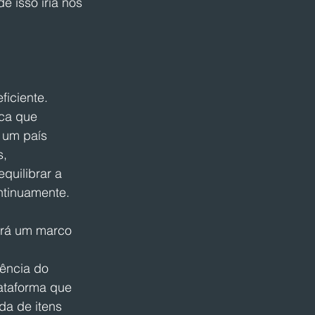
 isso iria nos 
ficiente. 
ca que 
 um país 
, 
uilibrar a 
ntinuamente.
erá um marco 
ência do 
ataforma que 
da de itens 