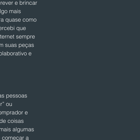
ever e brincar 
lgo mais 
era quase como 
ercebi que 
ternet sempre 
em suas peças 
olaborativo e 
as pessoas 
r” ou 
comprador e 
de coisas 
mais algumas 
e começar a 