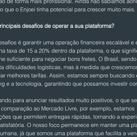
o de forma mais profissional. Ainda não sabíamos aonde
aro que o Enjoei tinha potencial para crescer muito mais.
rincipais desafios de operar a sua plataforma?
safios é garantir uma operação financeira escalável e e
 taxa de 15 a 20% dentro da plataforma, o que signifi
e suficiente para negociar bons fretes. O Brasil, sendo
ta dificuldades logísticas, mas à medida que crescemos
r melhores tarifas. Assim, estamos sempre buscando eq
ng e a tecnologia, garantindo que possamos investir co
ndo para anunciar resultados muito positivos, o que s
 comparação ao Mercado Livre, por exemplo, estamos 
ões que permitem entregas rápidas, tornando a experi
satisfatória. O nosso foco permanece em manter uma pl
humana, já que somos uma plataforma que facilita a ven