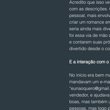
Acredito que isso v
com as descrições. 
pessoal, mais envol
criar um romance em
seria ainda mais di
foi essa via de mão 
e contarem suas próp
divertido desde o c
E a interação com o 
No início era bem m
mandavam um e-mail 
“eunaoquero@gmail.c
vendedor, e ajudava
boas, mas também u
pessoas, mas logo p