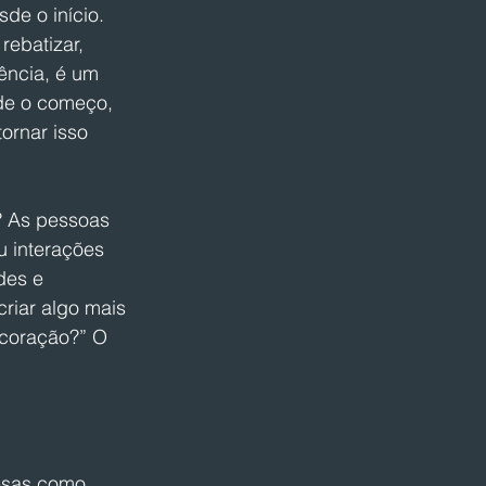
de o início. 
ebatizar, 
ência, é um 
de o começo, 
ornar isso 
? As pessoas 
u interações 
des e 
riar algo mais 
ecoração?” O 
esas como 