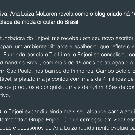
siva, Ana Luiza McLaren revela como o blog criado há 1
place de moda circular do Brasil
fundadora do Enjoei, me recebeu em seu novo escritór
Copan, um ambiente vibrante e acolhedor que reflete o esp
. Fundado por ela e Tiê Lima, o Enjoei se consolidou c
hand no Brasil, com mais de 15 anos de atuação e a 
s em São Paulo, nos bairros de Pinheiros, Campo Belo e 
itável, a plataforma já contou com mais de 4 milhões d
es de produtos e conquistou mais de 4,4 milhões de co
tivo.
, o Enjoei expandiu ainda mais seu alcance com a aqui
i, formando o Grupo Enjoei. O que começou em 2009 co
upas e acessórios de Ana Luiza rapidamente evoluiu p