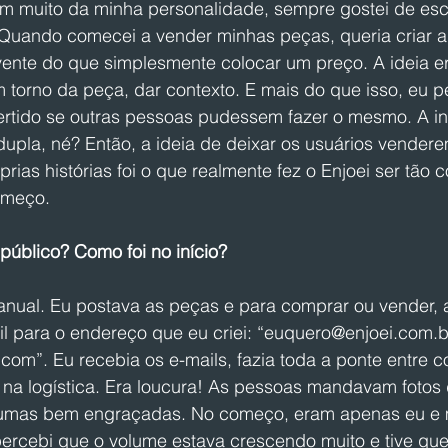
em muito da minha personalidade, sempre gostei de escr
Quando comecei a vender minhas peças, queria criar a
vente do que simplesmente colocar um preço. A ideia 
 torno da peça, dar contexto. E mais do que isso, eu p
vertido se outras pessoas pudessem fazer o mesmo. A in
dupla, né? Então, a ideia de deixar os usuários vender
rias histórias foi o que realmente fez o Enjoei ser tão c
omeço.
público? Como foi no início?
anual. Eu postava as peças e para comprar ou vender, 
para o endereço que eu criei: “euquero@enjoei.com.b
om”. Eu recebia os e-mails, fazia toda a ponte entre 
 na logística. Era loucura! As pessoas mandavam fotos 
mas bem engraçadas. No começo, eram apenas eu e 
ercebi que o volume estava crescendo muito e tive qu