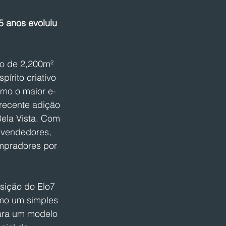
5 anos evoluiu 
io de 2,200m² 
írito criativo 
omo o maior e-
recente adição 
Bela Vista. Com 
e vendedores, 
mpradores por 
sição do Elo7 
mo um simples 
ara um modelo 