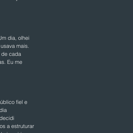
m dia, olhei 
usava mais. 
a de cada 
as. Eu me 
lico fiel e 
dia 
decidi 
s a estruturar 