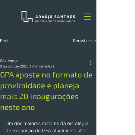
Registre-se
Post
TODOS
SA+ Varejo
TODOS
3 de abr. de 2025
1 min de leitura
GPA aposta no formato de
NOTÍCIAS
proximidade e planeja
ARTIGOS
mais 20 inaugurações
OPINIÃO
neste ano
Um dos maiores motores da estratégia 
de expansão do GPA atualmente são 