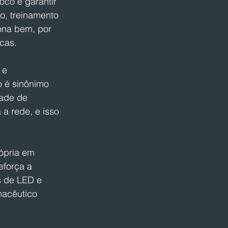
co é garantir 
o, treinamento 
ona bem, por 
cas.
 e 
 é sinônimo 
dade de 
a rede, e isso 
ópria em 
força a 
s de LED e 
macêutico 