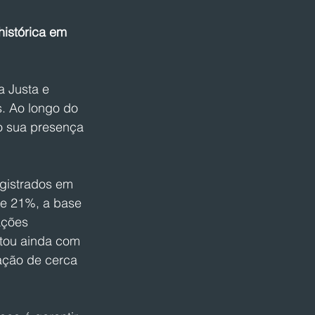
histórica em 
 Justa e 
. Ao longo do 
o sua presença 
egistrados em 
e 21%, a base 
ações 
tou ainda com 
ação de cerca 