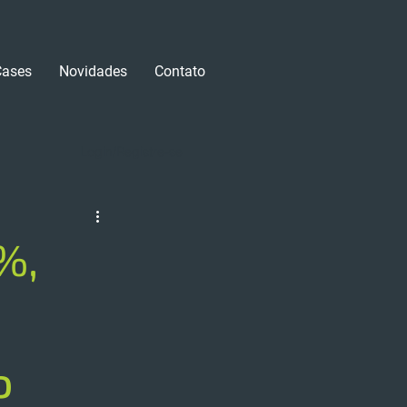
Cases
Novidades
Contato
Login/Registre-se
%,
o