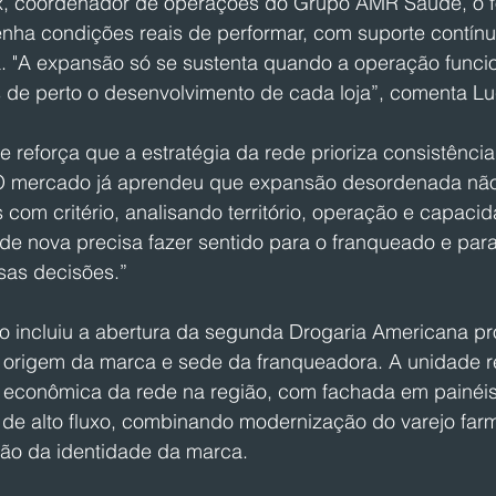
, coordenador de operações do Grupo AMR Saúde, o fo
nha condições reais de performar, com suporte contínu
a. "A expansão só se sustenta quando a operação funci
de perto o desenvolvimento de cada loja”, comenta Lu
reforça que a estratégia da rede prioriza consistência
“O mercado já aprendeu que expansão desordenada não
com critério, analisando território, operação e capaci
e nova precisa fazer sentido para o franqueado e para 
sas decisões.”
 incluiu a abertura da segunda Drogaria Americana pr
 origem da marca e sede da franqueadora. A unidade re
e econômica da rede na região, com fachada em painéi
 de alto fluxo, combinando modernização do varejo far
ção da identidade da marca.