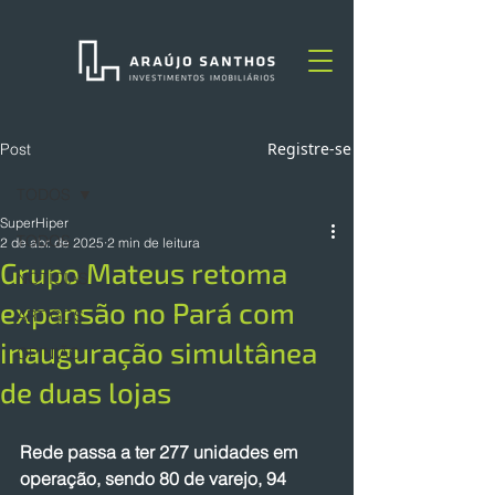
Registre-se
Post
TODOS
SuperHiper
TODOS
2 de abr. de 2025
2 min de leitura
Grupo Mateus retoma
NOTÍCIAS
expansão no Pará com
ARTIGOS
inauguração simultânea
OPINIÃO
de duas lojas
Rede passa a ter 277 unidades em 
operação, sendo 80 de varejo, 94 