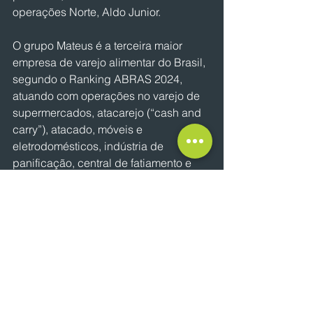
operações Norte, Aldo Junior.
O grupo Mateus é a terceira maior 
empresa de varejo alimentar do Brasil, 
segundo o Ranking ABRAS 2024, 
atuando com operações no varejo de 
supermercados, atacarejo (“cash and 
carry”), atacado, móveis e 
eletrodomésticos, indústria de 
panificação, central de fatiamento e 
porcionamento. A rede está presente 
nos Estados do Maranhão, do Pará, do 
Piauí, do Ceará, da Bahia, de 
Pernambuco, de Sergipe, de Alagoas 
e da Paraíba.
NOTÍCIAS