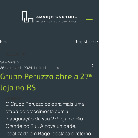
Registre-se
Post
TODOS
SA+ Varejo
TODOS
26 de nov. de 2024
1 min de leitura
Grupo Peruzzo abre a 27ª
NOTÍCIAS
loja no RS
ARTIGOS
OPINIÃO
O Grupo Peruzzo celebra mais uma 
etapa de crescimento com a 
inauguração de sua 27ª loja no Rio 
Grande do Sul. A nova unidade, 
localizada em Bagé, destaca o retorno 