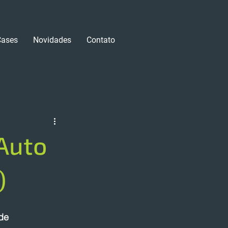
Cases
Novidades
Contato
Login/Registre-se
Auto
)
de 