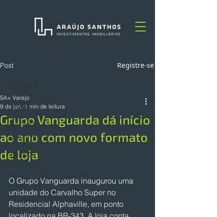
Registre-se
Post
TODOS
SA+ Varejo
TODOS
9 de jan.
1 min de leitura
Grupo Vanguarda dá início
NOTÍCIAS
ao ano com novo formato
ARTIGOS
de loja
OPINIÃO
O Grupo Vanguarda inaugurou uma 
unidade do Carvalho Super no 
Residencial Alphaville, em ponto 
localizado na BR-343. A loja conta 