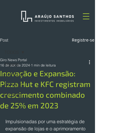
Registre-se
Post
TODOS
Giro News Portal
TODOS
16 de abr. de 2024
1 min de leitura
Inovação e Expansão:
NOTÍCIAS
Pizza Hut e KFC registram
ARTIGOS
crescimento combinado
OPINIÃO
de 25% em 2023
Impulsionadas por uma estratégia de 
expansão de lojas e o aprimoramento 