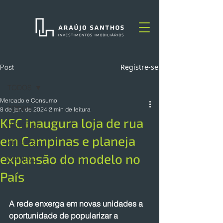
Registre-se
Post
TODOS
Mercado e Consumo
TODOS
8 de jan. de 2024
2 min de leitura
KFC inaugura loja de rua
NOTÍCIAS
em Campinas e planeja
ARTIGOS
expansão do modelo no
OPINIÃO
País
A rede enxerga em novas unidades a 
oportunidade de popularizar a 