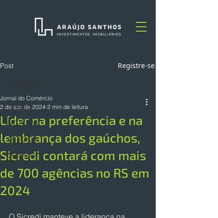
Registre-se
Post
TODOS
Jornal do Comércio
TODOS
2 de abr. de 2024
2 min de leitura
Líder na preferência e na
NOTÍCIAS
lembrança dos gaúchos,
ARTIGOS
Sicredi contará com mais
OPINIÃO
de 700 agências no RS em
2024
O Sicredi manteve a liderança na 