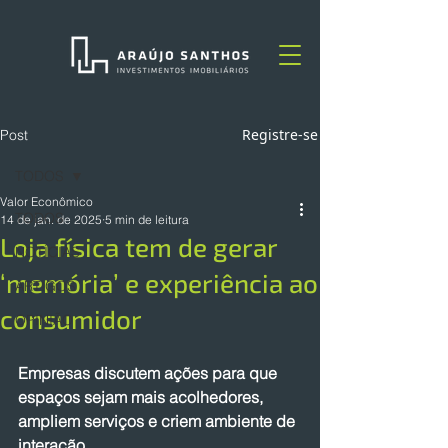
Registre-se
Post
TODOS
Valor Econômico
TODOS
14 de jan. de 2025
5 min de leitura
Loja física tem de gerar
NOTÍCIAS
‘memória’ e experiência ao
ARTIGOS
consumidor
OPINIÃO
Empresas discutem ações para que 
espaços sejam mais acolhedores, 
ampliem serviços e criem ambiente de 
interação