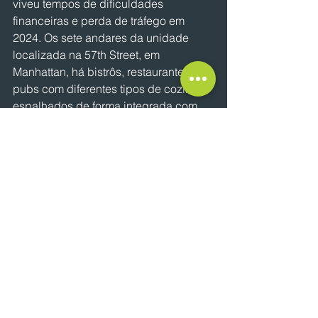
viveu tempos de dificuldades 
financeiras e perda de tráfego em 
2024. Os sete andares da unidade 
localizada na 57th Street, em 
Manhattan, há bistrôs, restaurantes, 
pubs com diferentes tipos de cozinha, 
espalhados de forma integrada com 
as áreas de produtos da rede.
Chefes premiados são chamados para 
criar pratos e, no verão, o terraço, na 
área externa, é aberto. São mais de 
200 restaurantes administrados pela 
empresa nos EUA, mas não é um 
negócio apenas complementar. 
Segundo Marinho, 25% do tráfego na 
lojas vem dos restaurantes, que 
acabam se incorporando ao ato da 
compra.