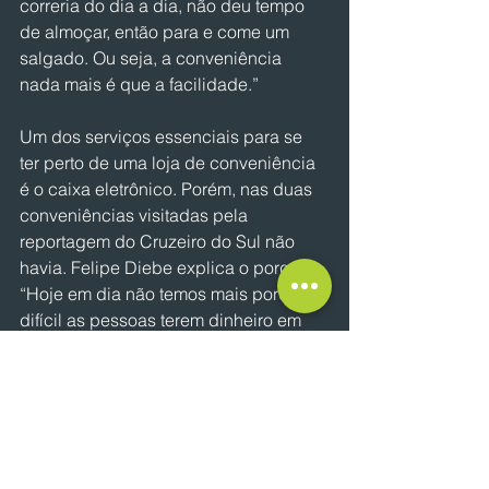
correria do dia a dia, não deu tempo 
de almoçar, então para e come um 
salgado. Ou seja, a conveniência 
nada mais é que a facilidade.”
Um dos serviços essenciais para se 
ter perto de uma loja de conveniência 
é o caixa eletrônico. Porém, nas duas 
conveniências visitadas pela 
reportagem do Cruzeiro do Sul não 
havia. Felipe Diebe explica o porquê: 
“Hoje em dia não temos mais porque é 
difícil as pessoas terem dinheiro em 
espécie. Não tem mais necessidade 
nesse sentido. Além de que, nós 
tivemos um problema de uma 
explosão de caixa uma vez no posto, 
uns seis anos atrás. e então nunca 
mais foi colocado.”