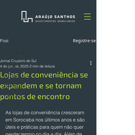
Registre-se
Post
TODOS
Jornal Cruzeiro do Sul
TODOS
4 de jan. de 2025
2 min de leitura
Lojas de conveniência se
NOTÍCIAS
expandem e se tornam
ARTIGOS
pontos de encontro
OPINIÃO
As lojas de conveniência cresceram 
em Sorocaba nos últimos anos e são 
úteis e práticas para quem não quer 
perder tempo no dia a dia. Além de 