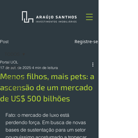
Registre-se
Post
TODOS
Portal UOL
TODOS
17 de set. de 2025
4 min de leitura
Menos filhos, mais pets: a
NOTÍCIAS
ascensão de um mercado
ARTIGOS
de US$ 500 bilhões
OPINIÃO
Fato: o mercado de luxo está 
perdendo força. Em busca de novas 
bases de sustentação para um setor 
pouquíssimo acostumado a tropeçar, 