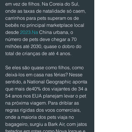
em vez de filhos. Na Coreia do Sul, 
onde as taxas de natalidade só caem, 
carrinhos para pets superam os de 
bebês no principal marketplace local 
desde 
2023.Na
 China urbana, o 
número de pets deve chegar a 70 
milhões até 2030, quase o dobro do 
total de crianças de até 4 anos.
Se eles são quase como filhos, como 
deixá-los em casa nas férias? Nesse 
sentido, a National Geographic aponta 
que mais de40% dos viajantes de 34 a 
54 anos nos EUA planejam levar o pet 
na próxima viagem. Para driblar as 
regras rígidas dos voos comerciais, 
onde a maioria dos pets viaja no 
bagageiro, surgiu a Bark Air, com jatos 
fretados em rotas como Nova Iorque e 