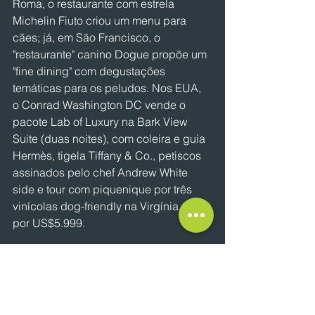
Roma, o restaurante com estrela 
Michelin Fiuto criou um menu para 
cães; já, em São Francisco, o 
"restaurante" canino Dogue propõe um 
"fine dining" com degustações 
temáticas para os peludos. Nos EUA, 
o Conrad Washington DC vende o 
pacote Lab of Luxury na Bark View 
Suite (duas noites), com coleira e guia 
Hermès, tigela Tiffany & Co., petiscos 
assinados pelo chef Andrew White 
side e tour com piquenique por três 
vinícolas dog-friendly na Virgínia, tudo 
por US$5.999.
O poder dos "petfluencers"
Há oportunidade até no mercado de 
influência. Estudos recentes (Journal 