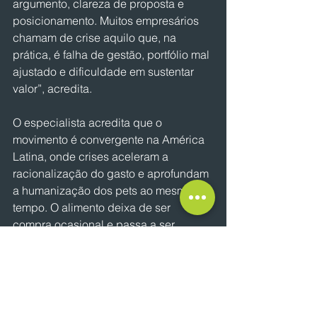
argumento, clareza de proposta e 
posicionamento. Muitos empresários 
chamam de crise aquilo que, na 
prática, é falha de gestão, portfólio mal 
ajustado e dificuldade em sustentar 
valor”, acredita.
O especialista acredita que o 
movimento é convergente na América 
Latina, onde crises aceleram a 
racionalização do gasto e aprofundam 
a humanização dos pets ao mesmo 
tempo. O alimento deixa de ser 
compra ocasional e passa a ser 
despesa fixa do lar. “Nesse contexto, 
promoção é tática, não estratégia. 
Vence quem entende comportamento, 
mix e confiança”, conclui.