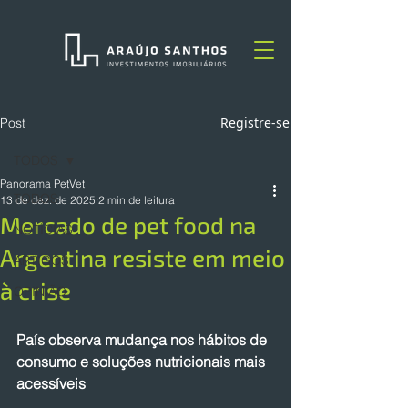
Registre-se
Post
TODOS
Panorama PetVet
TODOS
13 de dez. de 2025
2 min de leitura
Mercado de pet food na
NOTÍCIAS
Argentina resiste em meio
ARTIGOS
à crise
OPINIÃO
País observa mudança nos hábitos de 
consumo e soluções nutricionais mais 
acessíveis