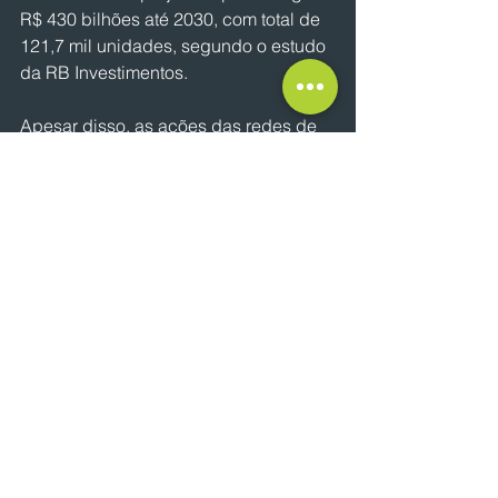
R$ 430 bilhões até 2030, com total de 
121,7 mil unidades, segundo o estudo 
da RB Investimentos.
Apesar disso, as ações das redes de 
farmácias estão sofrendo. “Os papéis 
das redes de farmácias sofreram tanto 
com o cenário macroeconômico como 
com questões específicas deste 
mercado”, afirma Andréa Aznar, 
analista do BB Investimentos. “A 
maioria das ações do setor 
apresentam queda superior a do 
Ibovespa no ano. E a manutenção da 
taxa de juros em níveis mais elevados 
impacta ainda mais as empresas mais 
endividadas”. 