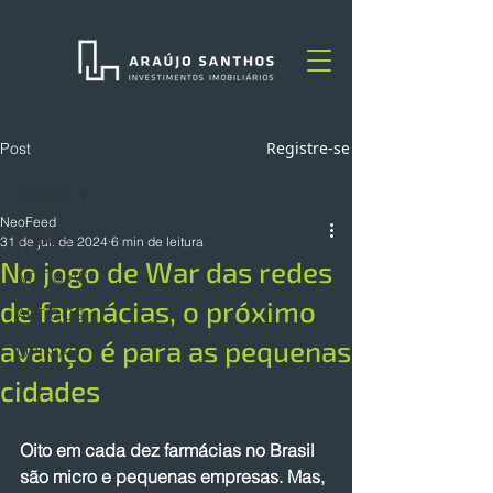
Registre-se
Post
TODOS
NeoFeed
TODOS
31 de jul. de 2024
6 min de leitura
No jogo de War das redes
NOTÍCIAS
de farmácias, o próximo
ARTIGOS
avanço é para as pequenas
OPINIÃO
cidades
Oito em cada dez farmácias no Brasil 
são micro e pequenas empresas. Mas, 