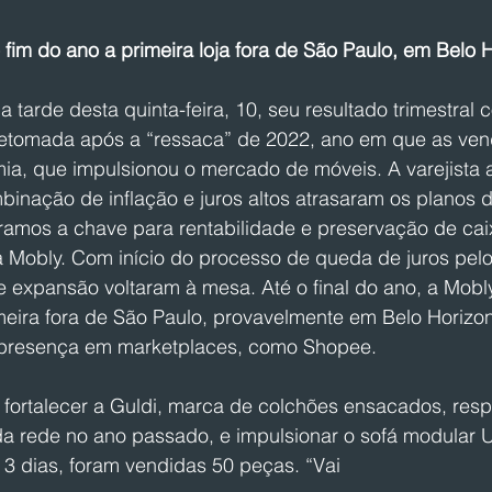
 o fim do ano a primeira loja fora de São Paulo, em Belo 
 tarde desta quinta-feira, 10, seu resultado trimestral 
 retomada após a “ressaca” de 2022, ano em que as ven
a, que impulsionou o mercado de móveis. A varejista ab
inação de inflação e juros altos atrasaram os planos 
ramos a chave para rentabilidade e preservação de caix
 Mobly. Com início do processo de queda de juros pel
e expansão voltaram à mesa. Até o final do ano, a Mobly
meira fora de São Paulo, provavelmente em Belo Horizont
presença em marketplaces, como Shopee.
 fortalecer a Guldi, marca de colchões ensacados, resp
a rede no ano passado, e impulsionar o sofá modular 
 dias, foram vendidas 50 peças. “Vai