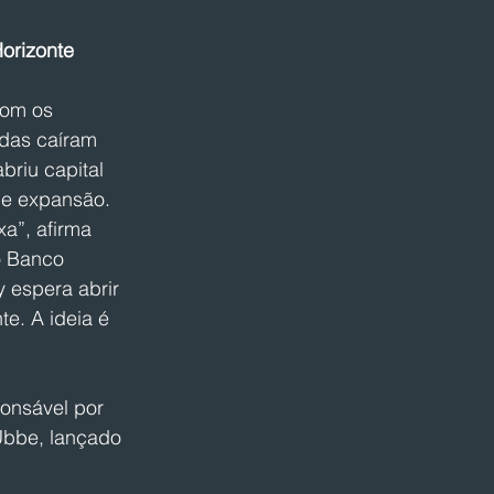
Horizonte
com os 
das caíram 
riu capital 
de expansão. 
a”, afirma 
o Banco 
 espera abrir 
e. A ideia é 
onsável por 
Ubbe, lançado 