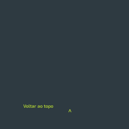
 TOP investe R$ 12
ões em 24ª unidade
upo TOP inaugurou
ntemente o TOP
mercados na Penha, litoral
Voltar ao topo
 catarinense, com
>
timento de R$ 12 milhões. O
o contém seis self-
outs e vagas de