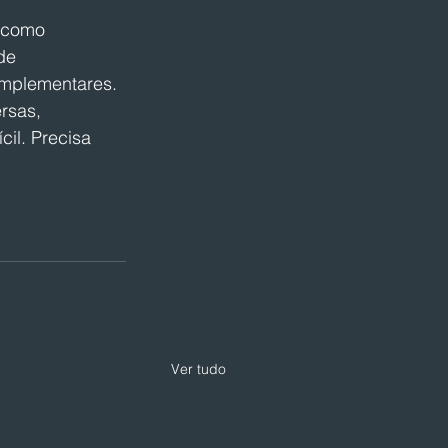
 como 
de 
omplementares. 
rsas, 
cil. Precisa 
Ver tudo