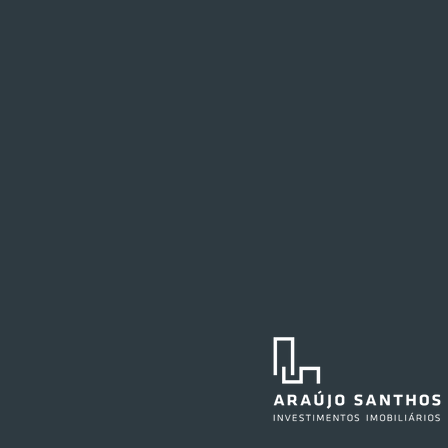
Superviza expande operação
catarinense com nova loja
em Caçador
O Grupo Superviza inaugurou
sua terceira unidade em
Caçador, município de Santa
Catarina. Instala no bairro Berger
— em um imóvel reformado onde
antes operava o Superpão —, a
loja conta com setores de